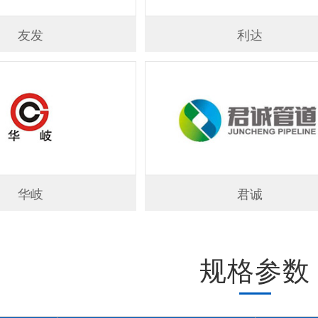
友发
利达
华岐
君诚
规格参数