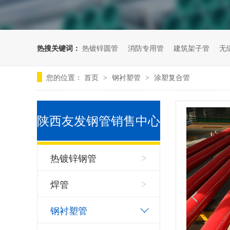
热搜关键词：
热镀锌圆管
消防专用管
建筑架子管
无
您的位置：
首页
钢衬塑管
涂塑复合管
>
>
陕西友发钢管销售中心
产品中心
热镀锌钢管
焊管
钢衬塑管