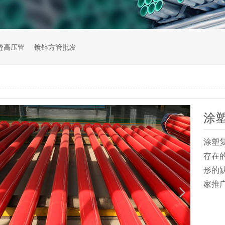
缝高压管
镀锌方管批发
涂
涂塑
存在
形的
家推