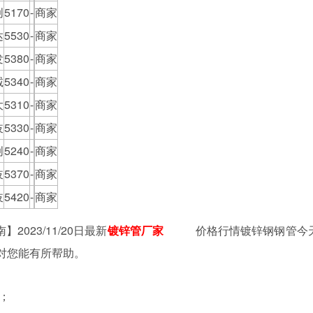
创
5170
-
商家
达
5530
-
商家
发
5380
-
商家
诚
5340
-
商家
大
5310
-
商家
岐
5330
-
商家
创
5240
-
商家
岐
5370
-
商家
岐
5420
-
商家
023/11/20日最新
镀锌管厂家
价格行情镀锌钢钢管今
望对您能有所帮助。
；