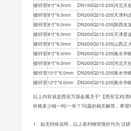
镀锌管
6寸*4.5mm
DN150
Q215-235
河北天
镀锌管
8寸*6.0mm
DN200
Q215-235
天津利
镀锌管
8寸*6.0mm
DN200
Q215-235
陕西友
镀锌管
8寸*6.0mm
DN200
Q215-235
天津君
镀锌管
8寸*6.0mm
DN200
Q215-235
山西正
镀锌管
8寸*6.0mm
DN200
Q215-235
衡水华
镀锌管
8寸*6.0mm
DN200
Q215-235
河北天
镀锌管
10寸*6.0mm
DN250
Q215-235
衡水华
镀锌管
12寸*6.0mm
DN300
Q215-235
衡水华
以上内容就是西安万源金属关于“【西安宝鸡渭南】2
价格多少钱一吨/一米？”问题的相关解答，希
1、如无特殊说明，以上表列钢管报价均为 过磅