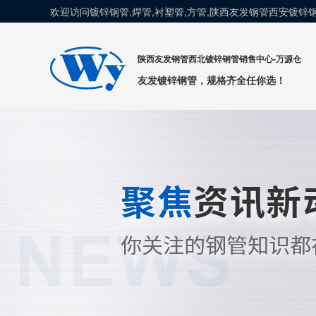
欢迎访问镀锌钢管,焊管,衬塑管,方管,陕西友发钢管西安镀
陕西友发钢管西北镀锌钢管销售中心-万源仓
友发镀锌钢管，规格齐全任你选！