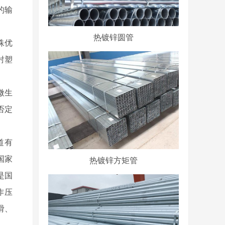
的输
热镀锌圆管
殊优
衬塑
微生
否定
道有
热镀锌方矩管
国家
是国
作压
滑、