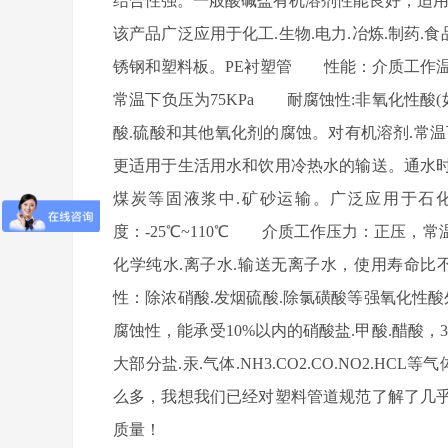
结合性强。一般酸碱盐有机溶剂性能良好，适
该产品广泛应用于化工.生物.电力.冶炼.制药.食
锈钢和塑料板。PE衬塑管 性能：介质工作温度：
常温下负压为75KPa 耐腐蚀性:非氧化性酸(
酸.硫酸和其他氧化剂的腐蚀。对有机溶剂.常
更适用于生活用水和饮用冷热水的输送。通水
煤炭等固液浆中.矿砂运输。广泛应用于石
度：-25℃~110℃ 介质工作压力：正压，
化学纯水.离子水.输送无离子水，使用寿命比
性：除浓硝酸.发烟硫酸.除氯磺酸等强氧化性
腐蚀性，能承受10%以内的硝酸盐.甲酸.醋酸，3
大部分盐.汞.气体.NH3.CO2.CO.NO2.
么多，我想我们已经对塑料管道规范了解了几
质量！