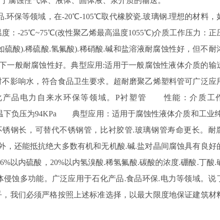
用于腐蚀性气体、液体、固体液、浆介质的输送。
品.环保等领域，在-20℃-105℃取代橡胶瓷.玻璃钢.理想的材料，
-25℃~75℃(改性聚乙烯最高温度1055℃)介质工作压力：正
如硫酸).稀硫酸.氢氟酸).稀硝酸.碱和盐溶液耐腐蚀性好，但不耐
温下一般耐腐蚀性好。典型应用:适用于一般腐蚀性液体介质的输
时不影响水，符合食品卫生要求。超耐磨聚乙烯塑料管可广泛应
化产品电力自来水环保等领域。P衬塑管 性能：介质工
常温下负压为94KPa 典型应用：适用于腐蚀性液体介质和工业纯
不锈钢长，可替代不锈钢管，比衬胶管.玻璃钢管寿命更长。耐
酸外，还能抵抗绝大多数有机和无机酸.碱.盐对晶间腐蚀具有良好
6%以内硫酸，20%以内氢溴酸.稀氢氟酸.碳酸的浓度.硼酸.丁酸.
HCL等气体侵蚀多功能。广泛应用于石化产品.食品环保.电力等领域。说
乎，我们必须严格按照上述标准选择，以最大限度地保证建筑材