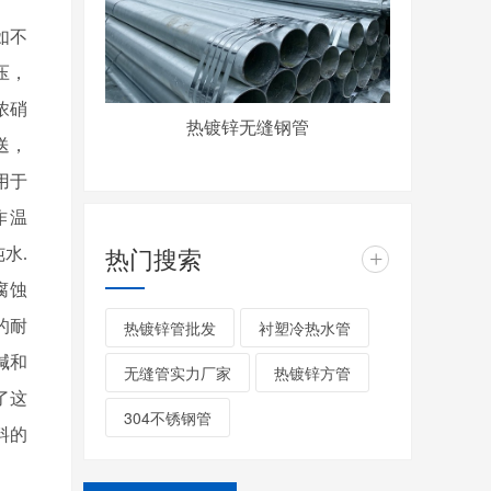
如不
压，
浓硝
热镀锌无缝钢管
送，
用于
作温
热门搜索
水.
+
腐蚀
的耐
热镀锌管批发
衬塑冷热水管
碱和
无缝管实力厂家
热镀锌方管
了这
304不锈钢管
料的