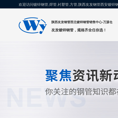
欢迎访问镀锌钢管,焊管,衬塑管,方管,陕西友发钢管西安镀
陕西友发钢管西北镀锌钢管销售中心-万源仓
友发镀锌钢管，规格齐全任你选！