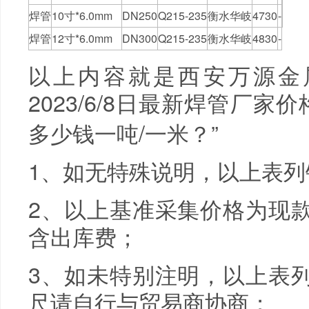
焊管
10寸*6.0mm
DN250
Q215-235
衡水华岐
4730
-
焊管
12寸*6.0mm
DN300
Q215-235
衡水华岐
4830
-
以上内容就是西安万源金
2023/6/8日最新焊管厂家
多少钱一吨/一米？”
1、如无特殊说明，以上表
2、以上基准采集价格为现
含出库费；
3、如未特别注明，以上表
尺请自行与贸易商协商；