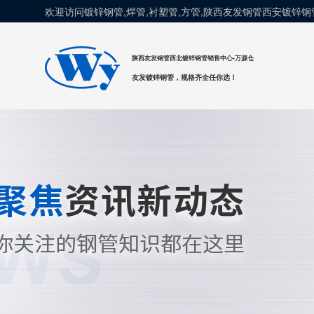
欢迎访问镀锌钢管,焊管,衬塑管,方管,陕西友发钢管西安镀锌
陕西友发钢管西北镀锌钢管销售中心-万源仓
友发镀锌钢管，规格齐全任你选！