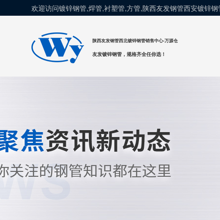
欢迎访问镀锌钢管,焊管,衬塑管,方管,陕西友发钢管西安镀锌
陕西友发钢管西北镀锌钢管销售中心-万源仓
友发镀锌钢管，规格齐全任你选！