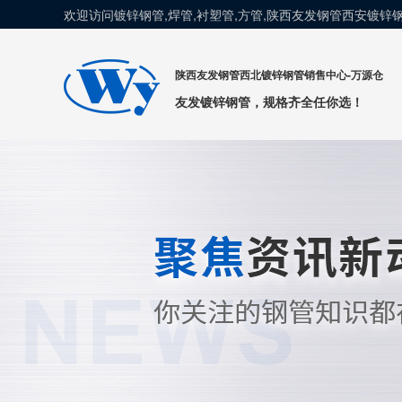
欢迎访问镀锌钢管,焊管,衬塑管,方管,陕西友发钢管西安镀
陕西友发钢管西北镀锌钢管销售中心-万源仓
友发镀锌钢管，规格齐全任你选！