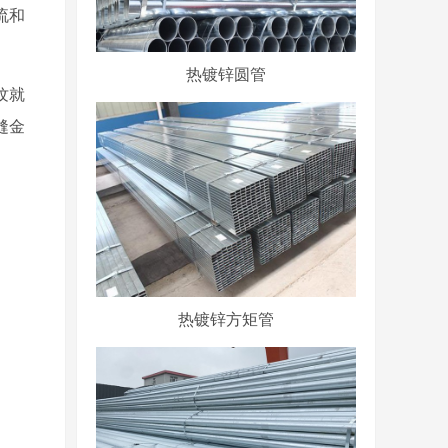
流和
热镀锌圆管
纹就
缝金
热镀锌方矩管