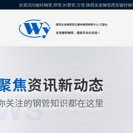
欢迎访问镀锌钢管,焊管,衬塑管,方管,陕西友发钢管西安镀锌
陕西友发钢管西北镀锌钢管销售中心-万源仓
友发镀锌钢管，规格齐全任你选！